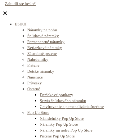
Zabudli ste heslo?
✕
ESHOP
Náramky na nohu
Šnúrkové náramky
Permanentné náramky
Retiazkové náramky
Zásnubné prstene
Náhrdelníky
Prstene
Detské náramky
Náušnice
Prívesky
Ostatné
Darčekové poukazy
Servis šnúrkového náramku
Gravírovanie a personalizácia šperkov
Pop Up Store
Náhrdelníky Pop Up Store
Náramky Pop Up Store
Náramky na nohu Pop Up Store
Prstene Pop Up Store