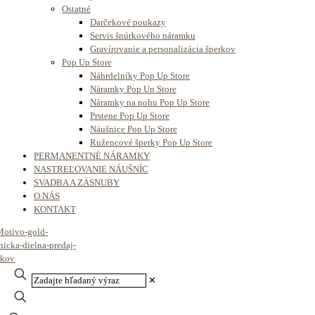
Ostatné
Darčekové poukazy
Servis šnúrkového náramku
Gravírovanie a personalizácia šperkov
Pop Up Store
Náhrdelníky Pop Up Store
Náramky Pop Up Store
Náramky na nohu Pop Up Store
Prstene Pop Up Store
Náušnice Pop Up Store
Ružencové šperky Pop Up Store
PERMANENTNÉ NÁRAMKY
NASTREĽOVANIE NÁUŠNÍC
SVADBA A ZÁSNUBY
O NÁS
KONTAKT
✕