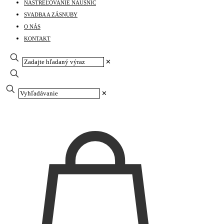
NASTREĽOVANIE NÁUŠNÍC
SVADBA A ZÁSNUBY
O NÁS
KONTAKT
✕
✕