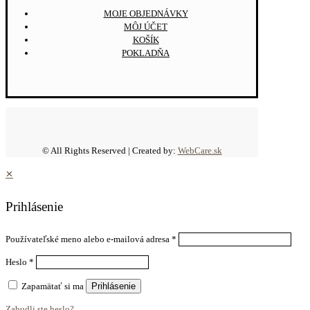
MOJE OBJEDNÁVKY
MÔJ ÚČET
KOŠÍK
POKLADŇA
© All Rights Reserved | Created by:
WebCare.sk
✕
Prihlásenie
Používateľské meno alebo e-mailová adresa
*
Heslo
*
Zapamätať si ma
Prihlásenie
Zabudli ste heslo?