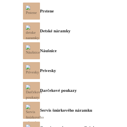
Prstene
Detské náramky
Náušnice
Prívesky
Darčekové poukazy
Servis šnúrkového náramku