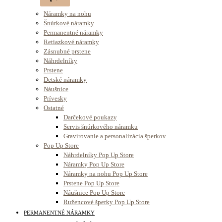
Náramky na nohu
Šnúrkové náramky
Permanentné náramky
Retiazkové náramky
Zásnubné prstene
Náhrdelníky
Prstene
Detské náramky
Náušnice
Prívesky
Ostatné
Darčekové poukazy
Servis šnúrkového náramku
Gravírovanie a personalizácia šperkov
Pop Up Store
Náhrdelníky Pop Up Store
Náramky Pop Up Store
Náramky na nohu Pop Up Store
Prstene Pop Up Store
Náušnice Pop Up Store
Ružencové šperky Pop Up Store
PERMANENTNÉ NÁRAMKY