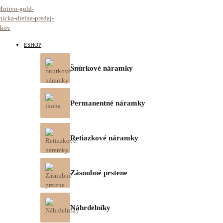
ESHOP
Šnúrkové náramky
Permanentné náramky
Retiazkové náramky
Zásnubné prstene
Náhrdelníky