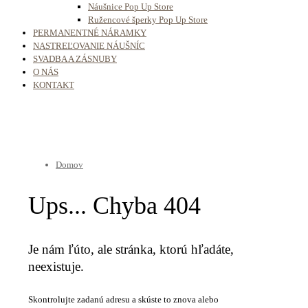
Náušnice Pop Up Store
Ružencové šperky Pop Up Store
PERMANENTNÉ NÁRAMKY
NASTREĽOVANIE NÁUŠNÍC
SVADBA A ZÁSNUBY
O NÁS
KONTAKT
Domov
Ups... Chyba 404
Je nám ľúto, ale stránka, ktorú hľadáte,
neexistuje.
Skontrolujte zadanú adresu a skúste to znova alebo