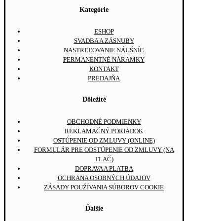
Kategórie
ESHOP
SVADBA A ZÁSNUBY
NASTREĽOVANIE NÁUŠNÍC
PERMANENTNÉ NÁRAMKY
KONTAKT
PREDAJŇA
Dôležité
OBCHODNÉ PODMIENKY
REKLAMAČNÝ PORIADOK
OSTÚPENIE OD ZMLUVY (ONLINE)
FORMULÁR PRE ODSTÚPENIE OD ZMLUVY (NA
TLAČ)
DOPRAVA A PLATBA
OCHRANA OSOBNÝCH ÚDAJOV
ZÁSADY POUŽÍVANIA SÚBOROV COOKIE
Ďalšie