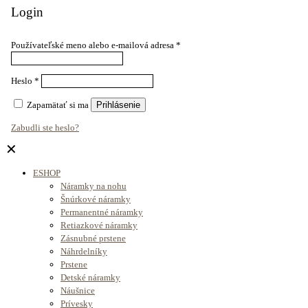
Login
Používateľské meno alebo e-mailová adresa
*
Heslo
*
Zapamätať si ma
Prihlásenie
Zabudli ste heslo?
✕
ESHOP
Náramky na nohu
Šnúrkové náramky
Permanentné náramky
Retiazkové náramky
Zásnubné prstene
Náhrdelníky
Prstene
Detské náramky
Náušnice
Prívesky