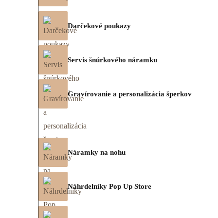
Darčekové poukazy
Servis šnúrkového náramku
Gravírovanie a personalizácia šperkov
Náramky na nohu
Náhrdelníky Pop Up Store