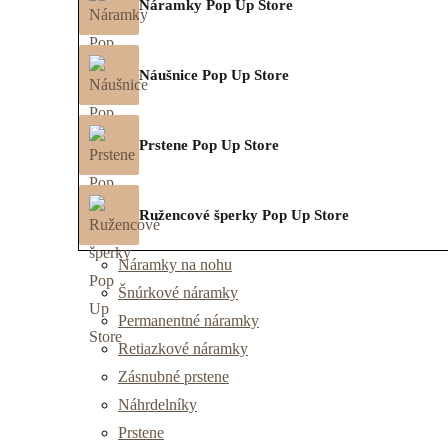
Náramky Pop Up Store
Náušnice Pop Up Store
Prstene Pop Up Store
Ružencové šperky Pop Up Store
Náramky na nohu
Šnúrkové náramky
Permanentné náramky
Retiazkové náramky
Zásnubné prstene
Náhrdelníky
Prstene