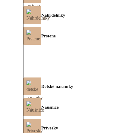
Náhrdelníky
Prstene
Detské náramky
Náušnice
Prívesky