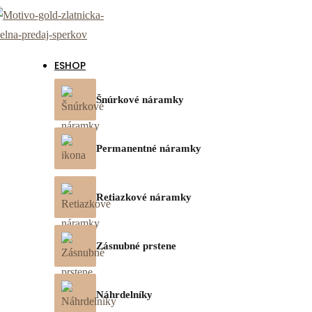
ESHOP
Šnúrkové náramky
Permanentné náramky
Retiazkové náramky
Zásnubné prstene
Náhrdelníky