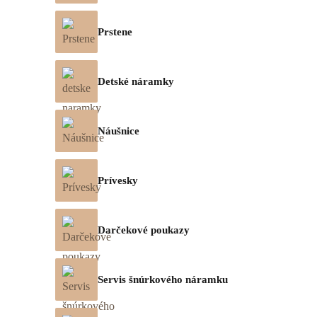
Prstene
Detské náramky
Náušnice
Prívesky
Darčekové poukazy
Servis šnúrkového náramku