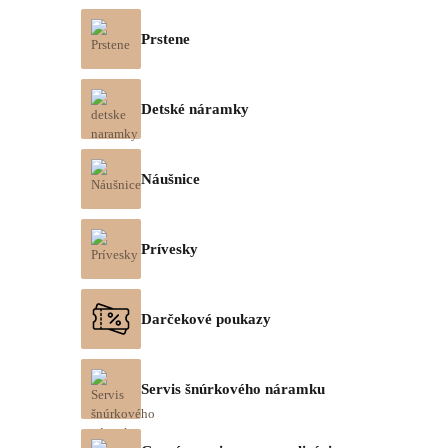
Prstene
Detské náramky
Náušnice
Prívesky
Darčekové poukazy
Servis šnúrkového náramku