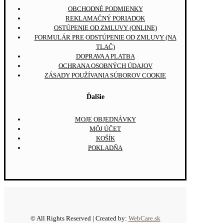
OBCHODNÉ PODMIENKY
REKLAMAČNÝ PORIADOK
OSTÚPENIE OD ZMLUVY (ONLINE)
FORMULÁR PRE ODSTÚPENIE OD ZMLUVY (NA
TLAČ)
DOPRAVA A PLATBA
OCHRANA OSOBNÝCH ÚDAJOV
ZÁSADY POUŽÍVANIA SÚBOROV COOKIE
Ďalšie
MOJE OBJEDNÁVKY
MÔJ ÚČET
KOŠÍK
POKLADŇA
© All Rights Reserved | Created by:
WebCare.sk