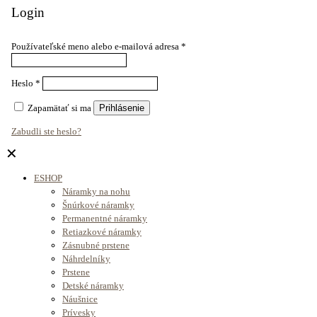
Login
Používateľské meno alebo e-mailová adresa
*
Heslo
*
Zapamätať si ma
Prihlásenie
Zabudli ste heslo?
✕
ESHOP
Náramky na nohu
Šnúrkové náramky
Permanentné náramky
Retiazkové náramky
Zásnubné prstene
Náhrdelníky
Prstene
Detské náramky
Náušnice
Prívesky