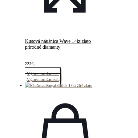
Kusová náušnica Wave 14kt zlato
prírodné diamanty
225
€
,-
Výber možností
Tento
Výber možností
produkt
má
viacero
variantov.
Možnosti
si
môžete
vybrať
na
stránke