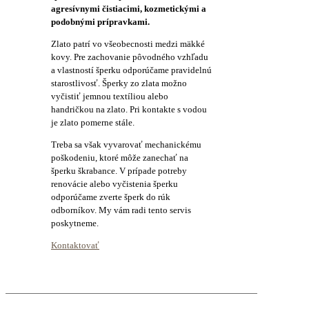
agresívnymi čistiacimi, kozmetickými a
podobnými prípravkami.
Zlato patrí vo všeobecnosti medzi mäkké
kovy. Pre zachovanie pôvodného vzhľadu
a vlastností šperku odporúčame pravidelnú
starostlivosť. Šperky zo zlata možno
vyčistiť jemnou textíliou alebo
handričkou na zlato. Pri kontakte s vodou
je zlato pomerne stále.
Treba sa však vyvarovať mechanickému
poškodeniu, ktoré môže zanechať na
šperku škrabance. V prípade potreby
renovácie alebo vyčistenia šperku
odporúčame zverte šperk do rúk
odborníkov. My vám radi tento servis
poskytneme.
Kontaktovať