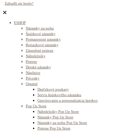
Zabudli ste heslo?
✕
ESHOP
Náramky na nohu
Šnúrkové náramky
Permanentné náramky
Retiazkové náramky
Zásnubné prstene
Náhrdelníky
Prstene
Detské náramky
Náušnice
Prívesky
Ostatné
Darčekové poukazy
Servis šnúrkového náramku
Gravírovanie a personalizácia šperkov
Pop Up Store
Náhrdelníky Pop Up Store
Náramky Pop Up Store
Náramky na nohu Pop Up Store
Prstene Pop Up Store