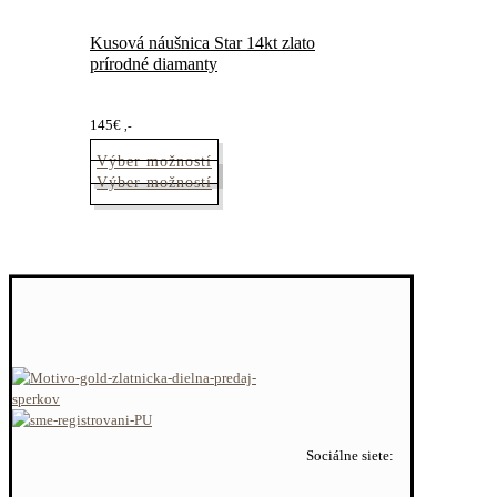
Kusová náušnica Star 14kt zlato
prírodné diamanty
145
€
,-
Výber možností
Tento
Výber možností
produkt
má
viacero
variantov.
Možnosti
si
môžete
vybrať
na
stránke
produktu.
Sociálne siete: