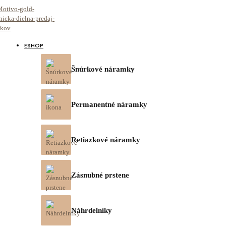
ESHOP
Šnúrkové náramky
Permanentné náramky
Retiazkové náramky
Zásnubné prstene
Náhrdelníky