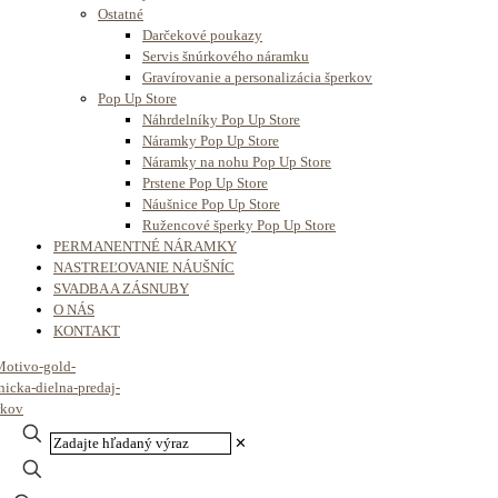
Ostatné
Darčekové poukazy
Servis šnúrkového náramku
Gravírovanie a personalizácia šperkov
Pop Up Store
Náhrdelníky Pop Up Store
Náramky Pop Up Store
Náramky na nohu Pop Up Store
Prstene Pop Up Store
Náušnice Pop Up Store
Ružencové šperky Pop Up Store
PERMANENTNÉ NÁRAMKY
NASTREĽOVANIE NÁUŠNÍC
SVADBA A ZÁSNUBY
O NÁS
KONTAKT
✕