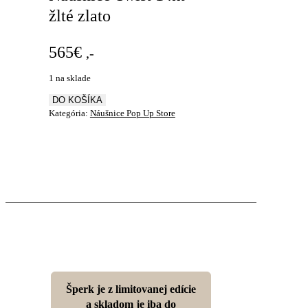
žlté zlato
565
€
,-
1 na sklade
množstvo
DO KOŠÍKA
Náušnice
Kategória:
Náušnice Pop Up Store
Twist
14kt
žlté
zlato
Šperk je z limitovanej edície
a skladom je iba do