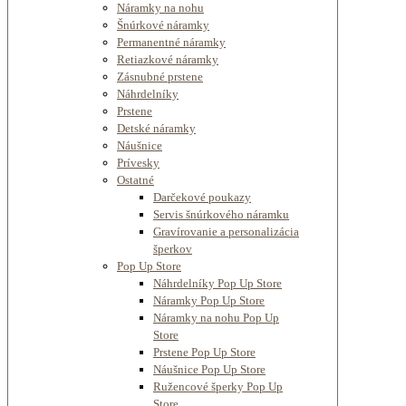
Náramky na nohu
Šnúrkové náramky
Permanentné náramky
Retiazkové náramky
Zásnubné prstene
Náhrdelníky
Prstene
Detské náramky
Náušnice
Prívesky
Ostatné
Darčekové poukazy
Servis šnúrkového náramku
Gravírovanie a personalizácia
šperkov
Pop Up Store
Náhrdelníky Pop Up Store
Náramky Pop Up Store
Náramky na nohu Pop Up
Store
Prstene Pop Up Store
Náušnice Pop Up Store
Ružencové šperky Pop Up
Store