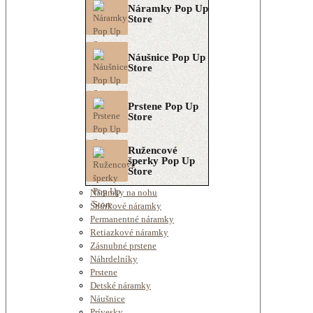
Náramky Pop Up
Store
Náušnice Pop Up
Store
Prstene Pop Up
Store
Ružencové
šperky Pop Up
Store
Náramky na nohu
Šnúrkové náramky
Permanentné náramky
Retiazkové náramky
Zásnubné prstene
Náhrdelníky
Prstene
Detské náramky
Náušnice
Prívesky