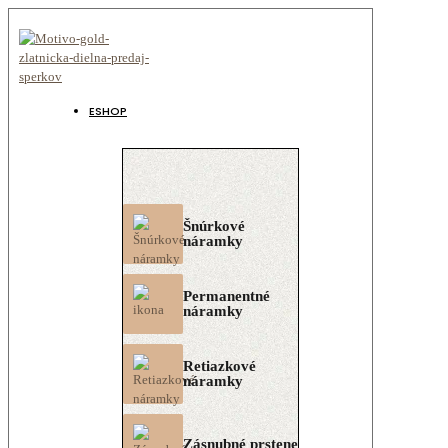
ESHOP
Šnúrkové
náramky
Permanentné
náramky
Retiazkové
náramky
Zásnubné prstene