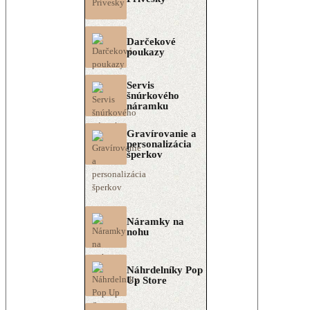
Darčekové
poukazy
Servis
šnúrkového
náramku
Gravírovanie a
personalizácia
šperkov
Náramky na
nohu
Náhrdelníky Pop
Up Store