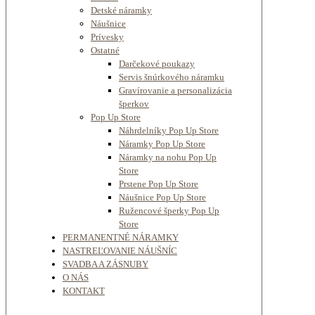
Detské náramky
Náušnice
Prívesky
Ostatné
Darčekové poukazy
Servis šnúrkového náramku
Gravírovanie a personalizácia
šperkov
Pop Up Store
Náhrdelníky Pop Up Store
Náramky Pop Up Store
Náramky na nohu Pop Up
Store
Prstene Pop Up Store
Náušnice Pop Up Store
Ružencové šperky Pop Up
Store
PERMANENTNÉ NÁRAMKY
NASTREĽOVANIE NÁUŠNÍC
SVADBA A ZÁSNUBY
O NÁS
KONTAKT