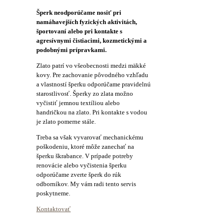
Šperk neodporúčame nosiť pri
namáhavejších fyzických aktivitách,
športovaní alebo pri kontakte s
agresívnymi čistiacimi, kozmetickými a
podobnými prípravkami.
Zlato patrí vo všeobecnosti medzi mäkké
kovy. Pre zachovanie pôvodného vzhľadu
a vlastností šperku odporúčame pravidelnú
starostlivosť. Šperky zo zlata možno
vyčistiť jemnou textíliou alebo
handričkou na zlato. Pri kontakte s vodou
je zlato pomerne stále.
Treba sa však vyvarovať mechanickému
poškodeniu, ktoré môže zanechať na
šperku škrabance. V prípade potreby
renovácie alebo vyčistenia šperku
odporúčame zverte šperk do rúk
odborníkov. My vám radi tento servis
poskytneme.
Kontaktovať