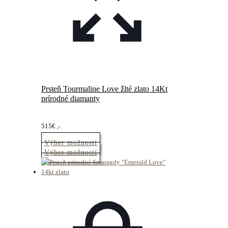
Prsteň Tourmaline Love žlté zlato 14Kt
prírodné diamanty
515
€
,-
Výber možností
Tento
Výber možností
produkt
má
viacero
variantov.
Možnosti
si
môžete