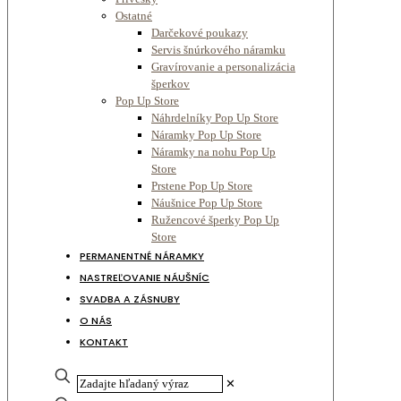
Ostatné
Darčekové poukazy
Servis šnúrkového náramku
Gravírovanie a personalizácia
šperkov
Pop Up Store
Náhrdelníky Pop Up Store
Náramky Pop Up Store
Náramky na nohu Pop Up
Store
Prstene Pop Up Store
Náušnice Pop Up Store
Ružencové šperky Pop Up
Store
PERMANENTNÉ NÁRAMKY
NASTREĽOVANIE NÁUŠNÍC
SVADBA A ZÁSNUBY
O NÁS
KONTAKT
✕