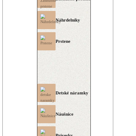
Náhrdelníky
Prstene
Detské náramky
Náušnice
Prívesky