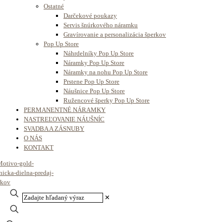
Ostatné
Darčekové poukazy
Servis šnúrkového náramku
Gravírovanie a personalizácia šperkov
Pop Up Store
Náhrdelníky Pop Up Store
Náramky Pop Up Store
Náramky na nohu Pop Up Store
Prstene Pop Up Store
Náušnice Pop Up Store
Ružencové šperky Pop Up Store
PERMANENTNÉ NÁRAMKY
NASTREĽOVANIE NÁUŠNÍC
SVADBA A ZÁSNUBY
O NÁS
KONTAKT
✕