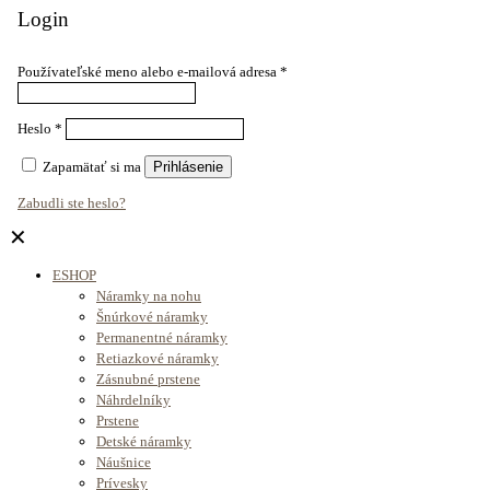
Login
Používateľské meno alebo e-mailová adresa
*
Heslo
*
Zapamätať si ma
Prihlásenie
Zabudli ste heslo?
✕
ESHOP
Náramky na nohu
Šnúrkové náramky
Permanentné náramky
Retiazkové náramky
Zásnubné prstene
Náhrdelníky
Prstene
Detské náramky
Náušnice
Prívesky