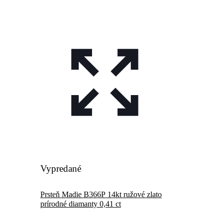
Vypredané
Prsteň Madie B366P 14kt ružové zlato
prírodné diamanty 0,41 ct