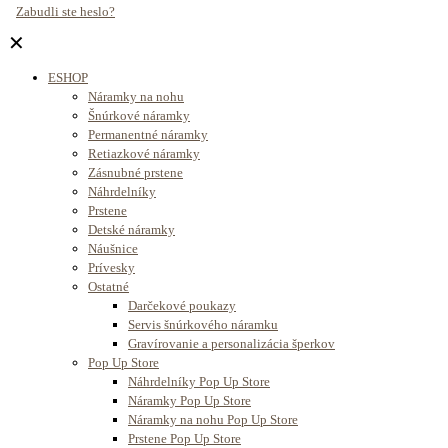
Zabudli ste heslo?
✕
ESHOP
Náramky na nohu
Šnúrkové náramky
Permanentné náramky
Retiazkové náramky
Zásnubné prstene
Náhrdelníky
Prstene
Detské náramky
Náušnice
Prívesky
Ostatné
Darčekové poukazy
Servis šnúrkového náramku
Gravírovanie a personalizácia šperkov
Pop Up Store
Náhrdelníky Pop Up Store
Náramky Pop Up Store
Náramky na nohu Pop Up Store
Prstene Pop Up Store