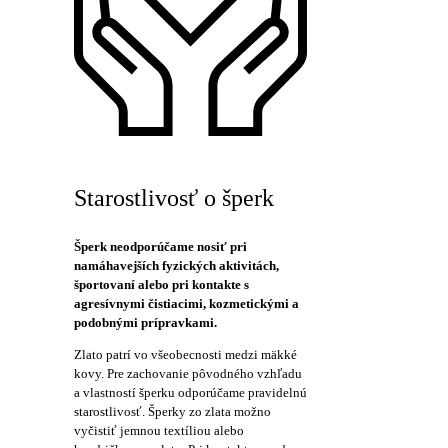
Starostlivosť o šperk
Šperk neodporúčame nosiť pri
namáhavejších fyzických aktivitách,
športovaní alebo pri kontakte s
agresívnymi čistiacimi, kozmetickými a
podobnými prípravkami.
Zlato patrí vo všeobecnosti medzi mäkké
kovy. Pre zachovanie pôvodného vzhľadu
a vlastností šperku odporúčame pravidelnú
starostlivosť. Šperky zo zlata možno
vyčistiť jemnou textíliou alebo