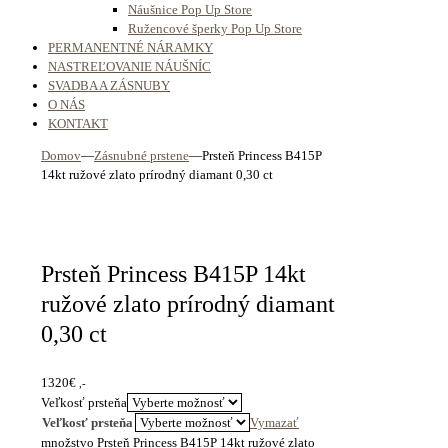
Náušnice Pop Up Store
Ružencové šperky Pop Up Store
PERMANENTNÉ NÁRAMKY
NASTREĽOVANIE NÁUŠNÍC
SVADBA A ZÁSNUBY
O NÁS
KONTAKT
Domov
—
Zásnubné prstene
—
Prsteň Princess B415P
14kt ružové zlato prírodný diamant 0,30 ct
Prsteň Princess B415P 14kt
ružové zlato prírodný diamant
0,30 ct
1320
€
,-
Veľkosť prsteňa
Veľkosť prsteňa
Vymazať
množstvo Prsteň Princess B415P 14kt ružové zlato