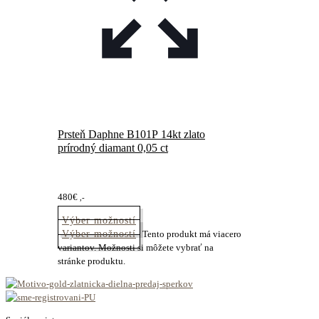
Prsteň Daphne B101P 14kt zlato
prírodný diamant 0,05 ct
480
€
,-
Výber možností
Výber možností
Tento produkt má viacero
variantov. Možnosti si môžete vybrať na
stránke produktu.