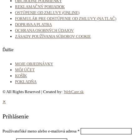
OBCHODNÉ PODMIENKY
REKLAMAČNÝ PORIADOK
OSTÚPENIE OD ZMLUVY (ONLINE)
FORMULÁR PRE ODSTÚPENIE OD ZMLUVY (NA TLAČ)
DOPRAVA A PLATBA
OCHRANA OSOBNÝCH ÚDAJOV
ZÁSADY POUŽÍVANIA SÚBOROV COOKIE
Ďalšie
MOJE OBJEDNÁVKY
MÔJ ÚČET
KOŠÍK
POKLADŇA
© All Rights Reserved | Created by:
WebCare.sk
✕
Prihlásenie
Používateľské meno alebo e-mailová adresa
*