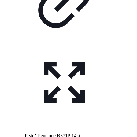
Prsteň Penelope B371P 14kt