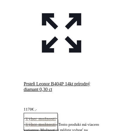
Prsteň Leonor B404P 14kt prírodný
diamant 0,30 ct
1170
€
,-
Výber možností
Výber možností
Tento produkt má viacero
variantov. Možnosti si môžete vybrať na