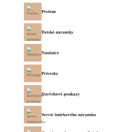
Prstene
Detské náramky
Náušnice
Prívesky
Darčekové poukazy
Servis šnúrkového náramku