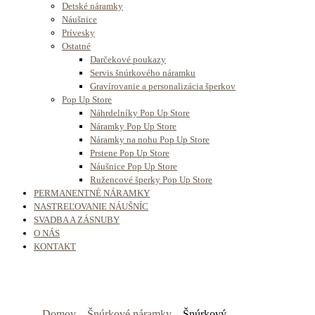
Detské náramky
Náušnice
Prívesky
Ostatné
Darčekové poukazy
Servis šnúrkového náramku
Gravírovanie a personalizácia šperkov
Pop Up Store
Náhrdelníky Pop Up Store
Náramky Pop Up Store
Náramky na nohu Pop Up Store
Prstene Pop Up Store
Náušnice Pop Up Store
Ružencové šperky Pop Up Store
PERMANENTNÉ NÁRAMKY
NASTREĽOVANIE NÁUŠNÍC
SVADBA A ZÁSNUBY
O NÁS
KONTAKT
Domov
—
Šnúrkové náramky
—
Šnúrkový