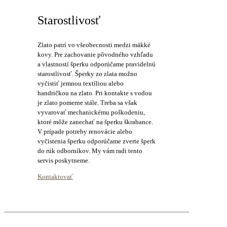
Starostlivosť
Zlato patrí vo všeobecnosti medzi mäkké
kovy. Pre zachovanie pôvodného vzhľadu
a vlastností šperku odporúčame pravidelnú
starostlivosť. Šperky zo zlata možno
vyčistiť jemnou textíliou alebo
handričkou na zlato. Pri kontakte s vodou
je zlato pomerne stále. Treba sa však
vyvarovať mechanickému poškodeniu,
ktoré môže zanechať na šperku škrabance.
V prípade potreby renovácie alebo
vyčistenia šperku odporúčame zverte šperk
do rúk odborníkov. My vám radi tento
servis poskytneme.
Kontaktovať