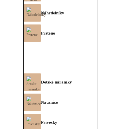
Náhrdelníky
Prstene
Detské náramky
Náušnice
Prívesky