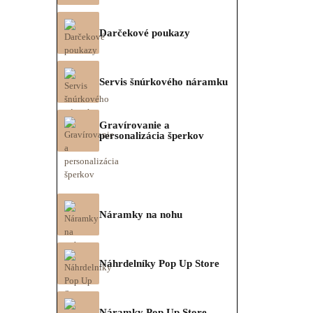
Darčekové poukazy
Servis šnúrkového náramku
Gravírovanie a
personalizácia šperkov
Náramky na nohu
Náhrdelníky Pop Up Store
Náramky Pop Up Store