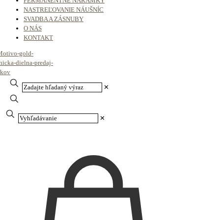
PERMANENTNÉ NÁRAMKY
NASTREĽOVANIE NÁUŠNÍC
SVADBA A ZÁSNUBY
O NÁS
KONTAKT
✕
✕