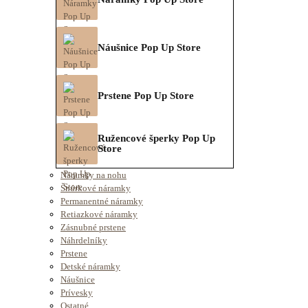
Náušnice Pop Up Store
Prstene Pop Up Store
Ružencové šperky Pop Up
Store
Náramky na nohu
Šnúrkové náramky
Permanentné náramky
Retiazkové náramky
Zásnubné prstene
Náhrdelníky
Prstene
Detské náramky
Náušnice
Prívesky
Ostatné