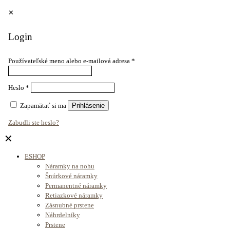
✕
Login
Používateľské meno alebo e-mailová adresa
*
Heslo
*
Zapamätať si ma
Prihlásenie
Zabudli ste heslo?
✕
ESHOP
Náramky na nohu
Šnúrkové náramky
Permanentné náramky
Retiazkové náramky
Zásnubné prstene
Náhrdelníky
Prstene