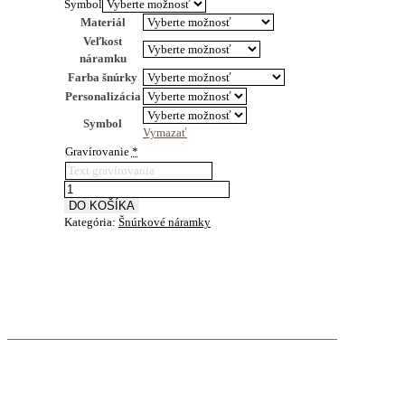
Symbol
91€
Materiál
Veľkost
náramku
Farba šnúrky
Personalizácia
Symbol
Vymazať
Gravírovanie
*
množstvo
Šnúrkový
DO KOŠÍKA
Kategória:
Šnúrkové náramky
náramok
Gombík
pre
Šťastie
11
mm