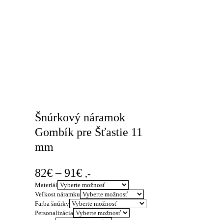
Šnúrkový náramok
Gombík pre Šťastie 11
mm
Price
82
€
–
91
€
,-
range:
Materiál
Veľkost náramku
82€
Farba šnúrky
through
Personalizácia