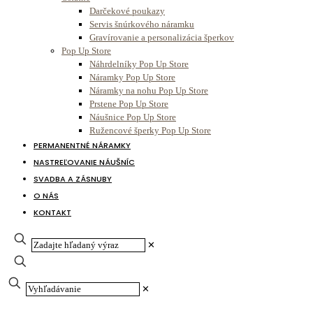
Darčekové poukazy
Servis šnúrkového náramku
Gravírovanie a personalizácia šperkov
Pop Up Store
Náhrdelníky Pop Up Store
Náramky Pop Up Store
Náramky na nohu Pop Up Store
Prstene Pop Up Store
Náušnice Pop Up Store
Ružencové šperky Pop Up Store
PERMANENTNÉ NÁRAMKY
NASTREĽOVANIE NÁUŠNÍC
SVADBA A ZÁSNUBY
O NÁS
KONTAKT
✕
✕