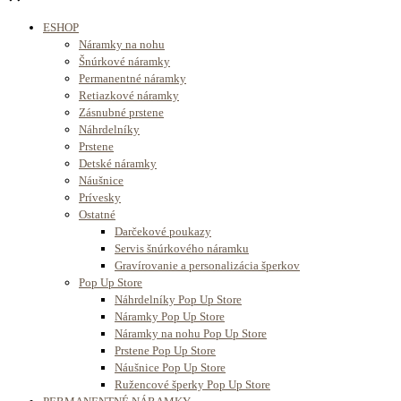
ESHOP
Náramky na nohu
Šnúrkové náramky
Permanentné náramky
Retiazkové náramky
Zásnubné prstene
Náhrdelníky
Prstene
Detské náramky
Náušnice
Prívesky
Ostatné
Darčekové poukazy
Servis šnúrkového náramku
Gravírovanie a personalizácia šperkov
Pop Up Store
Náhrdelníky Pop Up Store
Náramky Pop Up Store
Náramky na nohu Pop Up Store
Prstene Pop Up Store
Náušnice Pop Up Store
Ružencové šperky Pop Up Store