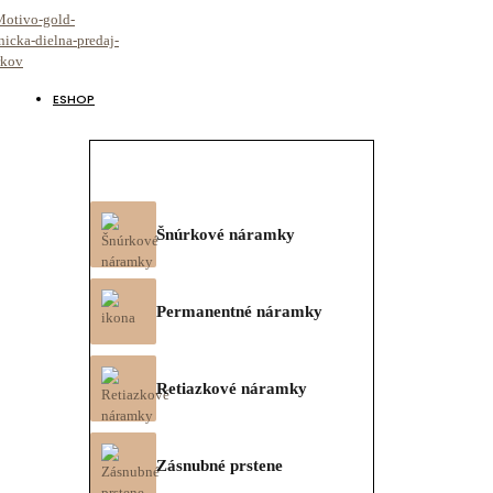
ESHOP
Šnúrkové náramky
Permanentné náramky
Retiazkové náramky
Zásnubné prstene