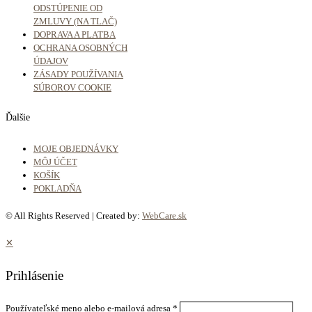
ODSTÚPENIE OD
ZMLUVY (NA TLAČ)
DOPRAVA A PLATBA
OCHRANA OSOBNÝCH
ÚDAJOV
ZÁSADY POUŽÍVANIA
SÚBOROV COOKIE
Ďalšie
MOJE OBJEDNÁVKY
MÔJ ÚČET
KOŠÍK
POKLADŇA
© All Rights Reserved | Created by:
WebCare.sk
✕
Prihlásenie
Používateľské meno alebo e-mailová adresa
*