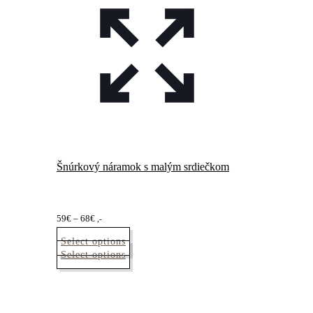
Šnúrkový náramok s malým srdiečkom
Price
59
€
–
68
€
,-
range:
Select options
59€
Tento
Select options
through
produkt
68€
má
viacero
variantov.