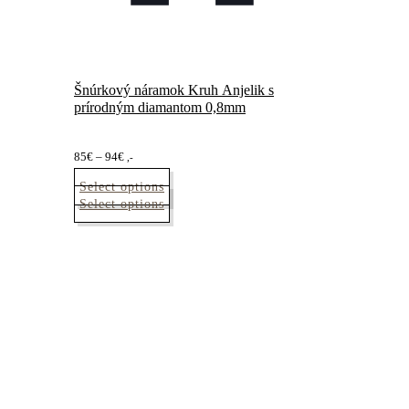
Šnúrkový náramok Kruh Anjelik s
prírodným diamantom 0,8mm
Price
85
€
–
94
€
,-
range:
Select options
85€
Tento
Select options
through
produkt
94€
má
viacero
variantov.
Možnosti
si
môžete
vybrať
na
stránke
produktu.