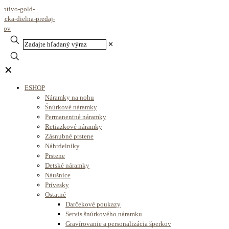
✕
✕
ESHOP
Náramky na nohu
Šnúrkové náramky
Permanentné náramky
Retiazkové náramky
Zásnubné prstene
Náhrdelníky
Prstene
Detské náramky
Náušnice
Prívesky
Ostatné
Darčekové poukazy
Servis šnúrkového náramku
Gravírovanie a personalizácia šperkov