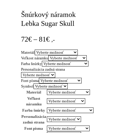
Šnúrkový náramok
Lebka Sugar Skull
Price
72
€
–
81
€
,-
range:
Materiál
72€
Veľkost náramku
through
Farba šnúrky
Personalizácia zadná strana
81€
Font písma
Symbol
Materiál
Veľkost
náramku
Farba šnúrky
Personalizácia
zadná strana
Font písma