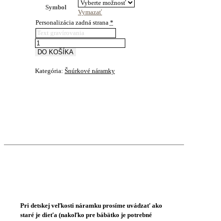
Symbol
Vymazať
Personalizácia zadná strana
*
množstvo
Šnúrkový
DO KOŠÍKA
náramok
Lebka
Kategória:
Šnúrkové náramky
Sugar
Skull
Pri detskej veľkosti náramku prosíme uvádzať ako
staré je dieťa (nakoľko pre bábätko je potrebné