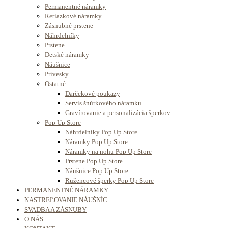
Permanentné náramky
Retiazkové náramky
Zásnubné prstene
Náhrdelníky
Prstene
Detské náramky
Náušnice
Prívesky
Ostatné
Darčekové poukazy
Servis šnúrkového náramku
Gravírovanie a personalizácia šperkov
Pop Up Store
Náhrdelníky Pop Up Store
Náramky Pop Up Store
Náramky na nohu Pop Up Store
Prstene Pop Up Store
Náušnice Pop Up Store
Ružencové šperky Pop Up Store
PERMANENTNÉ NÁRAMKY
NASTREĽOVANIE NÁUŠNÍC
SVADBA A ZÁSNUBY
O NÁS