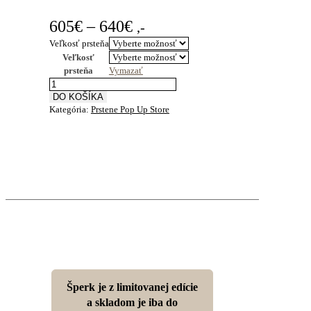
Price
605
€
–
640
€
,-
range:
Veľkosť prsteňa
Veľkosť
605€
prsteňa
Vymazať
through
množstvo
Pečatný
DO KOŠÍKA
640€
Kategória:
Prstene Pop Up Store
prsteň
14kt
žlté
zlato
Šperk je z limitovanej edície
a skladom je iba do