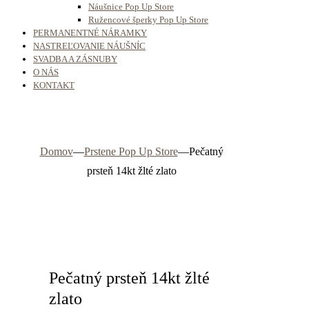
Náušnice Pop Up Store
Ružencové šperky Pop Up Store
PERMANENTNÉ NÁRAMKY
NASTREĽOVANIE NÁUŠNÍC
SVADBA A ZÁSNUBY
O NÁS
KONTAKT
Domov
—
Prstene Pop Up Store
—
Pečatný
prsteň 14kt žlté zlato
Pečatný prsteň 14kt žlté
zlato