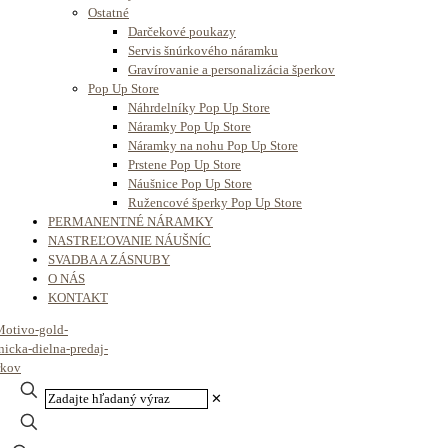
Ostatné
Darčekové poukazy
Servis šnúrkového náramku
Gravírovanie a personalizácia šperkov
Pop Up Store
Náhrdelníky Pop Up Store
Náramky Pop Up Store
Náramky na nohu Pop Up Store
Prstene Pop Up Store
Náušnice Pop Up Store
Ružencové šperky Pop Up Store
PERMANENTNÉ NÁRAMKY
NASTREĽOVANIE NÁUŠNÍC
SVADBA A ZÁSNUBY
O NÁS
KONTAKT
✕