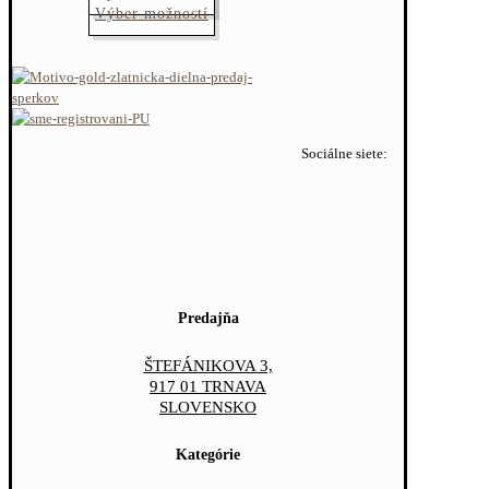
Tento
Výber možností
produkt
má
viacero
variantov.
Možnosti
si
Sociálne siete:
môžete
vybrať
na
stránke
produktu.
Predajňa
ŠTEFÁNIKOVA 3,
917 01 TRNAVA
SLOVENSKO
Kategórie