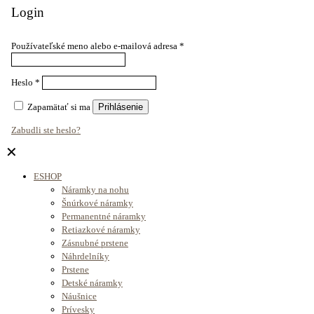
Login
Používateľské meno alebo e-mailová adresa
*
Heslo
*
Zapamätať si ma
Prihlásenie
Zabudli ste heslo?
✕
ESHOP
Náramky na nohu
Šnúrkové náramky
Permanentné náramky
Retiazkové náramky
Zásnubné prstene
Náhrdelníky
Prstene
Detské náramky
Náušnice
Prívesky