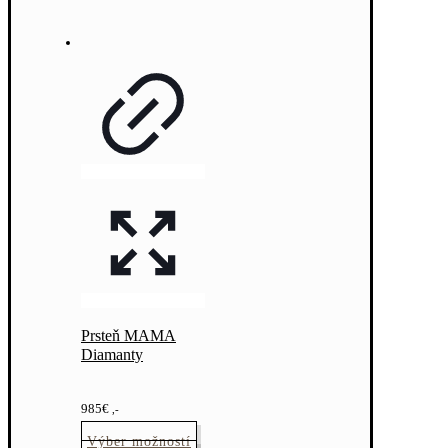
Prsteň MAMA
Diamanty
985
€
,-
Výber možností