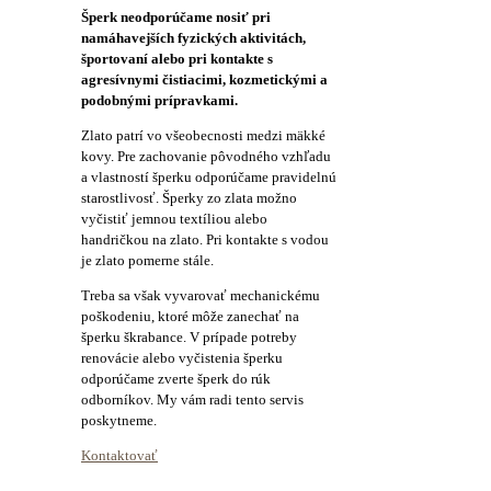
Šperk neodporúčame nosiť pri
namáhavejších fyzických aktivitách,
športovaní alebo pri kontakte s
agresívnymi čistiacimi, kozmetickými a
podobnými prípravkami.
Zlato patrí vo všeobecnosti medzi mäkké
kovy. Pre zachovanie pôvodného vzhľadu
a vlastností šperku odporúčame pravidelnú
starostlivosť. Šperky zo zlata možno
vyčistiť jemnou textíliou alebo
handričkou na zlato. Pri kontakte s vodou
je zlato pomerne stále.
Treba sa však vyvarovať mechanickému
poškodeniu, ktoré môže zanechať na
šperku škrabance. V prípade potreby
renovácie alebo vyčistenia šperku
odporúčame zverte šperk do rúk
odborníkov. My vám radi tento servis
poskytneme.
Kontaktovať