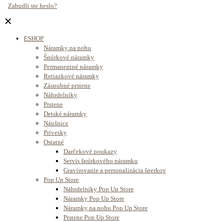
Zabudli ste heslo?
✕
ESHOP
Náramky na nohu
Šnúrkové náramky
Permanentné náramky
Retiazkové náramky
Zásnubné prstene
Náhrdelníky
Prstene
Detské náramky
Náušnice
Prívesky
Ostatné
Darčekové poukazy
Servis šnúrkového náramku
Gravírovanie a personalizácia šperkov
Pop Up Store
Náhrdelníky Pop Up Store
Náramky Pop Up Store
Náramky na nohu Pop Up Store
Prstene Pop Up Store