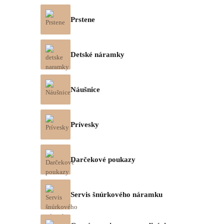
Prstene
Detské náramky
Náušnice
Prívesky
Darčekové poukazy
Servis šnúrkového náramku