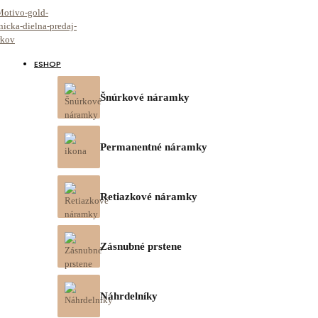
ESHOP
Šnúrkové náramky
Permanentné náramky
Retiazkové náramky
Zásnubné prstene
Náhrdelníky