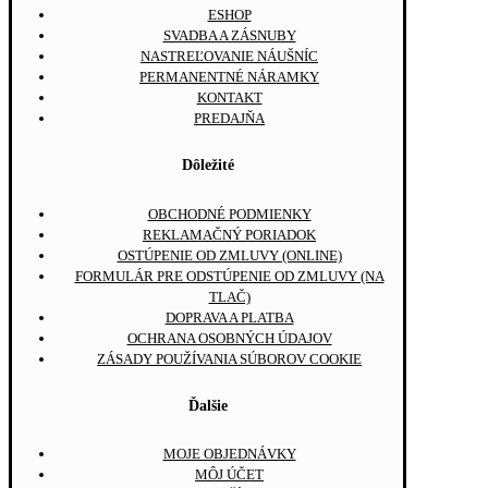
ESHOP
SVADBA A ZÁSNUBY
NASTREĽOVANIE NÁUŠNÍC
PERMANENTNÉ NÁRAMKY
KONTAKT
PREDAJŇA
Dôležité
OBCHODNÉ PODMIENKY
REKLAMAČNÝ PORIADOK
OSTÚPENIE OD ZMLUVY (ONLINE)
FORMULÁR PRE ODSTÚPENIE OD ZMLUVY (NA
TLAČ)
DOPRAVA A PLATBA
OCHRANA OSOBNÝCH ÚDAJOV
ZÁSADY POUŽÍVANIA SÚBOROV COOKIE
Ďalšie
MOJE OBJEDNÁVKY
MÔJ ÚČET